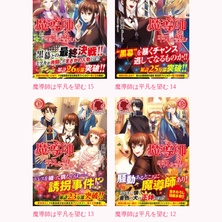
魔導師は平凡を望む 15
魔導師は平凡を望む 14
魔導師は平凡を望む 13
魔導師は平凡を望む 12