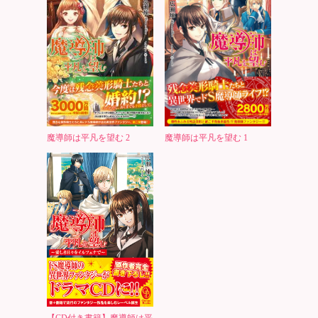
魔導師は平凡を望む 2
魔導師は平凡を望む 1