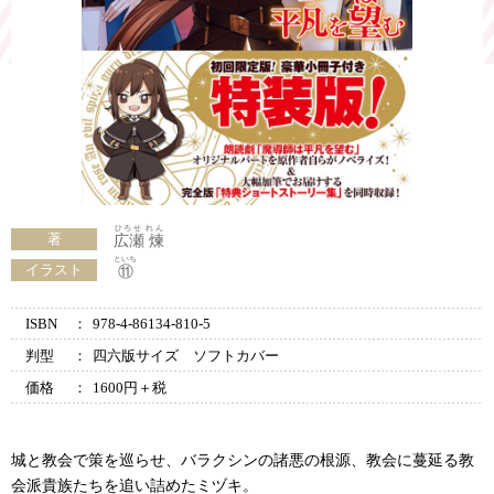
ひろせ れん
著
広瀬 煉
といち
イラスト
⑪
ISBN
：
978-4-86134-810-5
判型
：
四六版サイズ ソフトカバー
価格
：
1600円＋税
城と教会で策を巡らせ、バラクシンの諸悪の根源、教会に蔓延る教
会派貴族たちを追い詰めたミヅキ。