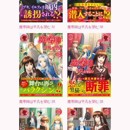
魔導師は平凡を望む 31
魔導師は平凡を望む 30
魔導師は平凡を望む 29
魔導師は平凡を望む 28