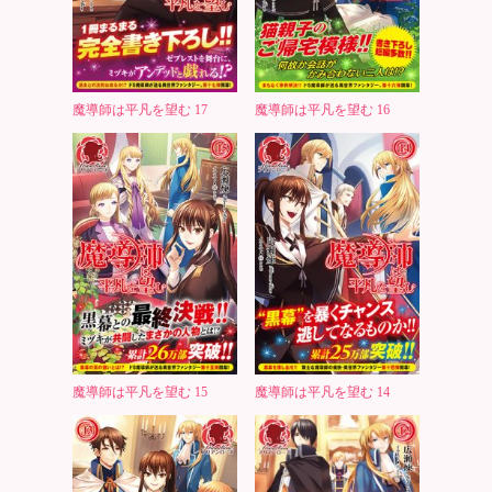
魔導師は平凡を望む 17
魔導師は平凡を望む 16
魔導師は平凡を望む 15
魔導師は平凡を望む 14