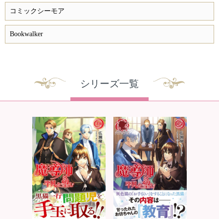
コミックシーモア
Bookwalker
シリーズ一覧