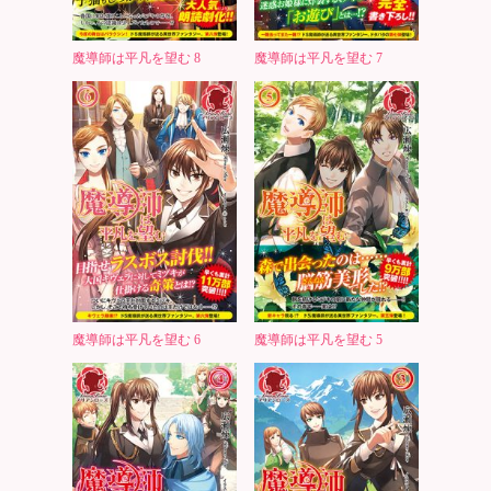
魔導師は平凡を望む 8
魔導師は平凡を望む 7
魔導師は平凡を望む 6
魔導師は平凡を望む 5