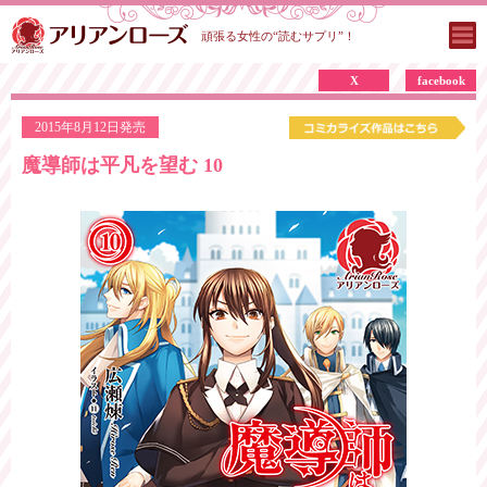
頑張る女性の“読むサプリ”！
X
facebook
2015年8月12日発売
魔導師は平凡を望む 10