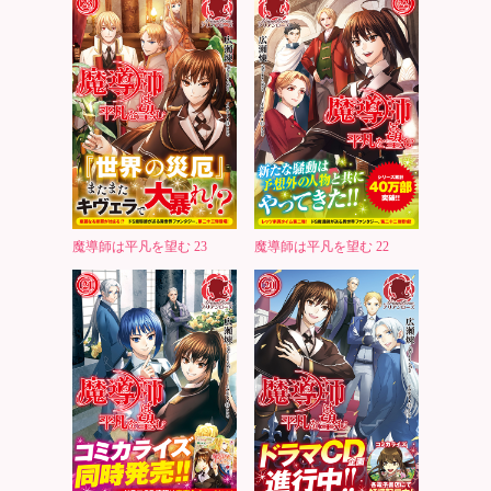
魔導師は平凡を望む 23
魔導師は平凡を望む 22